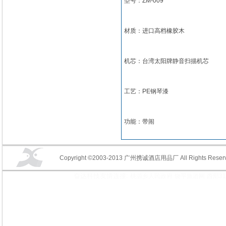
型号：ZM-009
材质：进口高档橡胶木
机芯：台湾太阳牌静音扫描机芯
工艺：PE钢琴漆
功能：带闹
Copyright ©2003-2013 广州携诚酒店用品厂 All Rights Reserv
奋达科技友情连接:
桃源乡人民政府
饶平旅游网
西部3